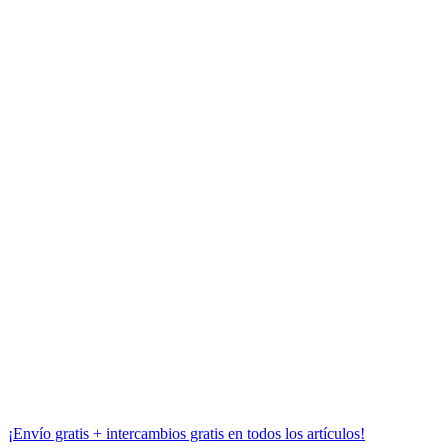
(+34) 645 980
494
dguerreropulseras@gmail.com
© 2026
Dguerrero.
Diseño
Bittacora
¡Envío gratis + intercambios gratis en todos los artículos!