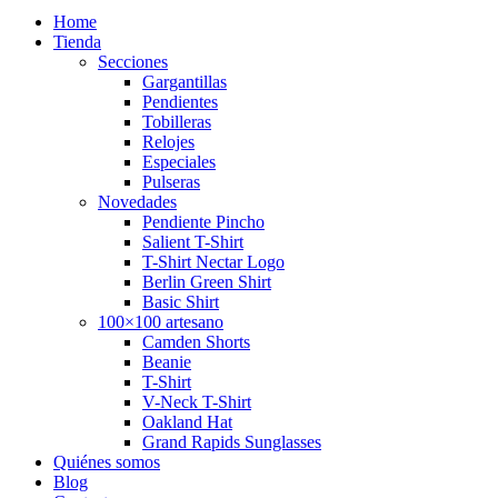
Home
Tienda
Secciones
Gargantillas
Pendientes
Tobilleras
Relojes
Especiales
Pulseras
Novedades
Pendiente Pincho
Salient T-Shirt
T-Shirt Nectar Logo
Berlin Green Shirt
Basic Shirt
100×100 artesano
Camden Shorts
Beanie
T-Shirt
V-Neck T-Shirt
Oakland Hat
Grand Rapids Sunglasses
Quiénes somos
Blog