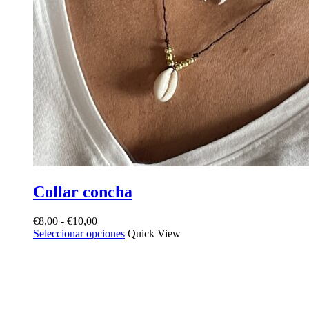
Collar concha
Rango
€
8,00
-
€
10,00
de
Seleccionar opciones
Quick View
precios:
desde
€8,00
hasta
€10,00