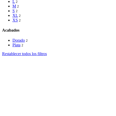
L
2
M
2
S
2
XL
2
XS
2
Acabados
Dorado
2
Plata
2
Restablecer todos los filtros