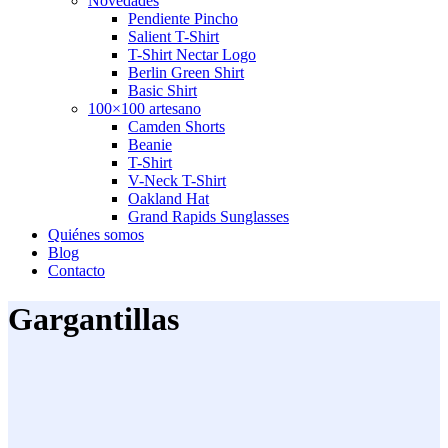
Novedades
Pendiente Pincho
Salient T-Shirt
T-Shirt Nectar Logo
Berlin Green Shirt
Basic Shirt
100×100 artesano
Camden Shorts
Beanie
T-Shirt
V-Neck T-Shirt
Oakland Hat
Grand Rapids Sunglasses
Quiénes somos
Blog
Contacto
Gargantillas