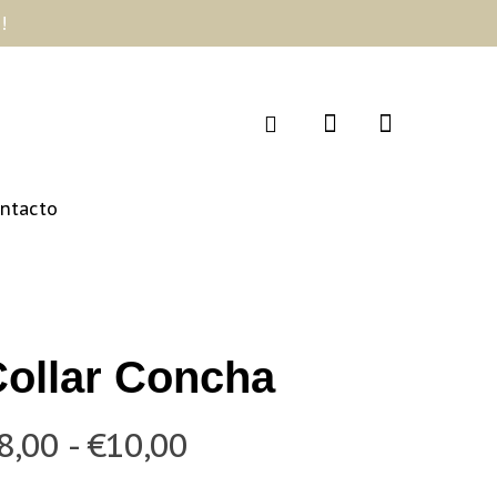
!
ntacto
ollar Concha
Rango
8,00
-
€
10,00
de