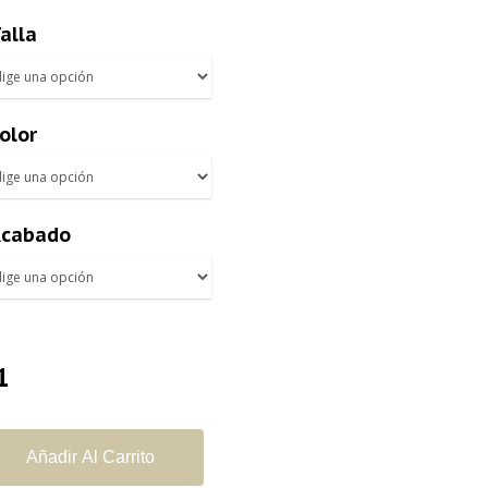
precios:
alla
desde
€8,00
hasta
olor
€10,00
cabado
Añadir Al Carrito