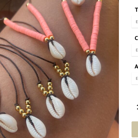
T
C
A