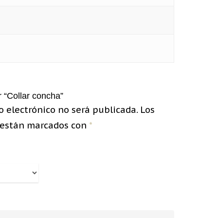
2500 Castle Dr
Manhattan, NY
T:
+216 (0)40 3629 4753
E:
hello@themenectar.com
r “Collar concha”
o electrónico no será publicada.
Los
 están marcados con
*