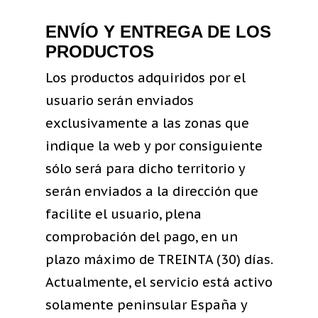
Home
ENVÍO Y ENTREGA DE LOS
Tienda
PRODUCTOS
Quiénes So
Los productos adquiridos por el
Secciones
usuario serán enviados
Gargantillas
Novedades
Blog
exclusivamente a las zonas que
Pendientes
Pendiente Pincho
100×100 Artesano
indique la web y por consiguiente
Contacto
sólo será para dicho territorio y
Tobilleras
Salient T-Shirt
Camden Shorts
serán enviados a la dirección que
Relojes
T-Shirt Nectar Log
Beanie
Wow Look At This!
facilite el usuario, plena
Especiales
Berlin Green Shirt
T-Shirt
This is an optional, 
comprobación del pago, en un
customizable off ca
plazo máximo de TREINTA (30) días.
Pulseras
Basic Shirt
V-Neck T-Shirt
area.
Actualmente, el servicio está activo
Oakland Hat
solamente peninsular España y