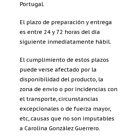
Grand Rapids Sung
Portugal.
About Salient
The Castle
El plazo de preparación y entrega
Unit 345
es entre 24 y 72 horas del día
2500 Castle Dr
siguiente inmediatamente hábil.
Manhattan, NY
El cumplimiento de estos plazos
T:
+216 (0)40 3629 4
puede verse afectado por la
E:
hello@themenect
disponibilidad del producto, la
zona de envío o por incidencias con
el transporte, circunstancias
excepcionales o de fuerza mayor,
etc, causas que no son imputables
a Carolina González Guerrero.